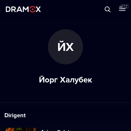
O Dramoxu
🇨🇿
Dárkové poukazy
ЙХ
Registrujte se
Йорг Халубек
Dirigent