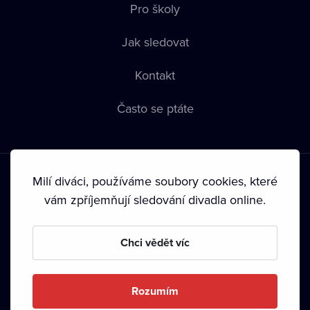
Pro školy
Jak sledovat
Kontakt
Často se ptáte
Milí diváci, používáme soubory cookies, které
vám zpříjemňují sledování divadla online.
Podmínky používání
•
Ochrana soukromí
•
Zásady používání
Chci vědět víc
Cookies
•
Autorská práva
•
Vysílání
Od září 2024 Dramox s.r.o. vlastní Nadace Livesport.
Rozumím