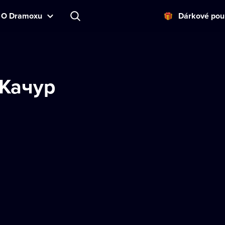
O Dramoxu
Dárkové pou
Качур