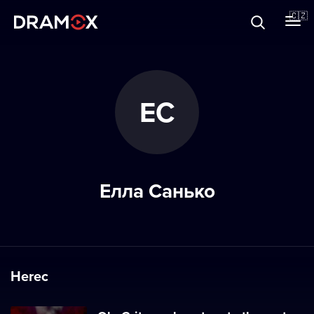
O Dramoxu
🇨🇿
Dárkové poukazy
ЕС
Registrujte se
Елла Санько
Herec