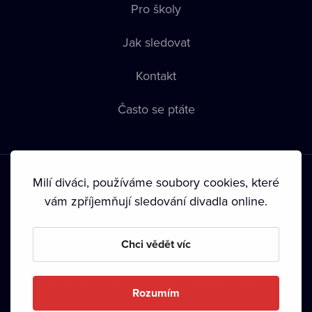
Pro školy
Jak sledovat
Kontakt
Často se ptáte
Milí diváci, používáme soubory cookies, které
vám zpříjemňují sledování divadla online.
Podmínky používání
•
Ochrana soukromí
•
Zásady používání
Chci vědět víc
Cookies
•
Autorská práva
•
Vysílání
Od září 2024 Dramox s.r.o. vlastní Nadace Livesport.
Rozumím