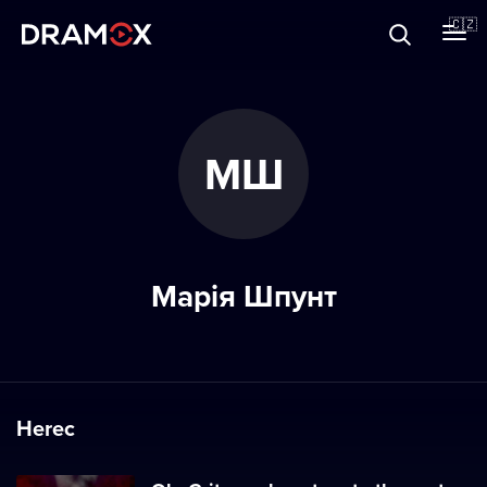
O Dramoxu
🇨🇿
Dárkové poukazy
МШ
Registrujte se
Марія Шпунт
Herec