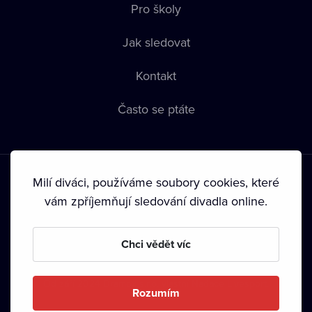
Pro školy
Jak sledovat
Kontakt
Často se ptáte
Milí diváci, používáme soubory cookies, které
vám zpříjemňují sledování divadla online.
Podmínky používání
•
Ochrana soukromí
•
Zásady používání
Chci vědět víc
Cookies
•
Autorská práva
•
Vysílání
Od září 2024 Dramox s.r.o. vlastní Nadace Livesport.
Rozumím