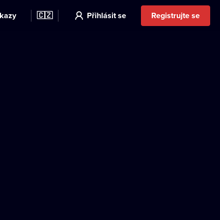
kazy
🇨🇿
Přihlásit se
Registrujte se