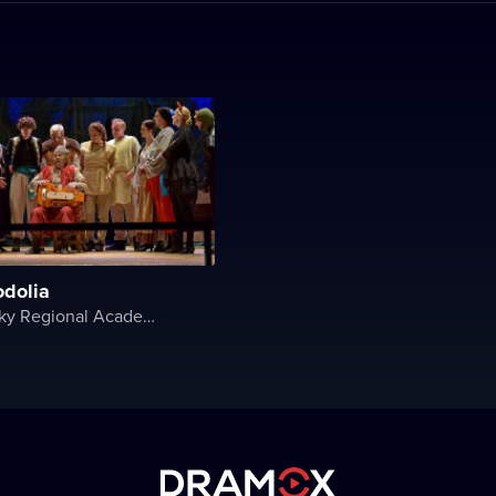
odolia
Khmelnytsky Regional Academic Music and Drama Theater