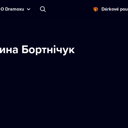
O Dramoxu
Dárkové pou
ина Бортнічук