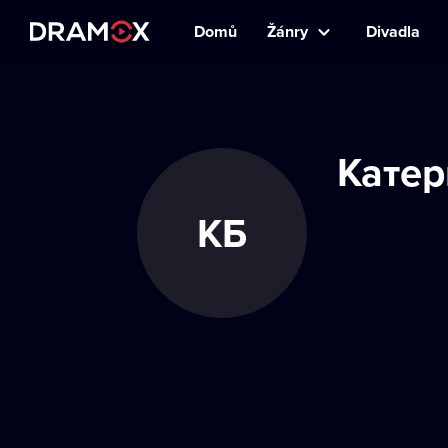
Domů
Žánry
Divadla
Катер
КБ