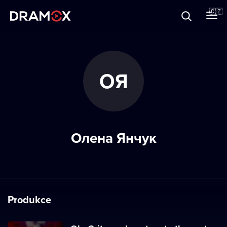
O Dramoxu
🇨🇿
Dárkové poukazy
ОЯ
Registrujte se
Олена Янчук
Produkce