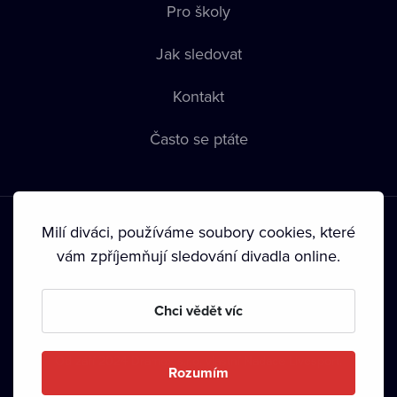
Pro školy
Jak sledovat
Kontakt
Často se ptáte
Milí diváci, používáme soubory cookies, které
vám zpříjemňují sledování divadla online.
Podmínky používání
•
Ochrana soukromí
•
Zásady používání
Chci vědět víc
Cookies
•
Autorská práva
•
Vysílání
Od září 2024 Dramox s.r.o. vlastní Nadace Livesport.
Rozumím