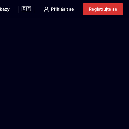
kazy
🇨🇿
Přihlásit se
Registrujte se