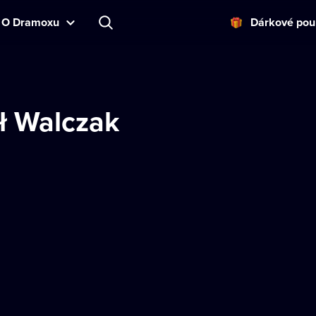
O Dramoxu
Dárkové pou
ł Walczak