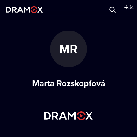
O Dramoxu
🇨🇿
Dárkové poukazy
MR
Registrujte se
Marta Rozskopfová