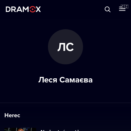
O Dramoxu
🇨🇿
Dárkové poukazy
ЛС
Registrujte se
Леся Самаєва
Herec