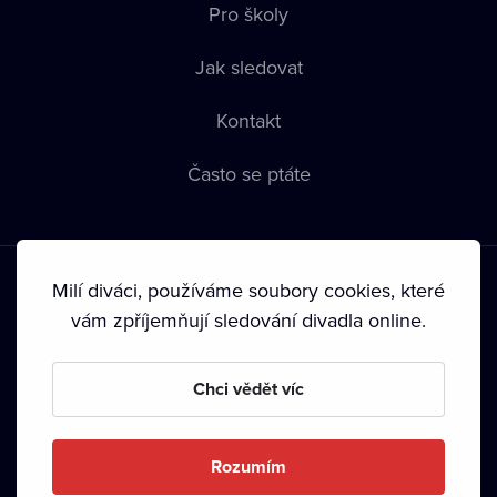
Pro školy
Jak sledovat
Kontakt
Často se ptáte
Milí diváci, používáme soubory cookies, které
vám zpříjemňují sledování divadla online.
Podmínky používání
•
Ochrana soukromí
•
Zásady používání
Chci vědět víc
Cookies
•
Autorská práva
•
Vysílání
Od září 2024 Dramox s.r.o. vlastní Nadace Livesport.
Rozumím