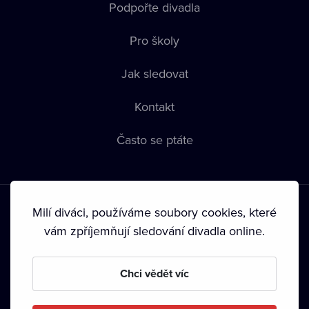
Podpořte divadla
Pro školy
Jak sledovat
Kontakt
Často se ptáte
Milí diváci, používáme soubory cookies, které
vám zpříjemňují sledování divadla online.
Podmínky používání
•
Ochrana soukromí
•
Zásady používání
Chci vědět víc
Cookies
•
Autorská práva
•
Vysílání