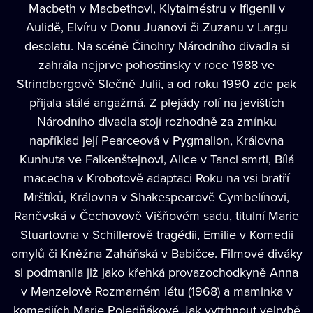
Macbeth v Macbethovi, Klytaiméstru v Ifigenii v
Aulidě, Elvíru v Donu Juanovi či Zuzanu v Largu
desolatu. Na scéně Činohry Národního divadla si
zahrála nejprve pohostinsky v roce 1988 ve
Strindbergově Slečně Julii, a od roku 1990 zde pak
přijala stálé angažmá. Z plejády rolí na jevištích
Národního divadla stojí rozhodně za zmínku
například její Pearceová v Pygmalion, Královna
Kunhuta ve Falkenštejnovi, Alice v Tanci smrti, Bílá
macecha v Krobotově adaptaci Roku na vsi bratří
Mrštíků, Královna v Shakespearově Cymbelínovi,
Raněvská v Čechovově Višňovém sadu, titulní Marie
Stuartovna v Schillerově tragédii, Emilie v Komedii
omylů či Kněžna Zaháňská v Babičce. Filmové diváky
si podmanila již jako křehká provazochodkyně Anna
v Menzelově Rozmarném létu (1968) a maminka v
komediích Marie Poledňákové Jak vytrhnout velrybě