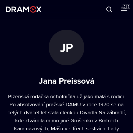
O Dramoxu
🇨🇿
Dárkové poukazy
JP
Registrujte se
Jana Preissová
Plzeňská rodačka ochotničila už jako malá s rodiči.
Po absolvování pražské DAMU v roce 1970 se na
celých dvacet let stala členkou Divadla Na zábradlí,
kde ztvárnila mimo jiné Grušenku v Bratrech
Karamazových, Mášu ve Třech sestrách, Lady