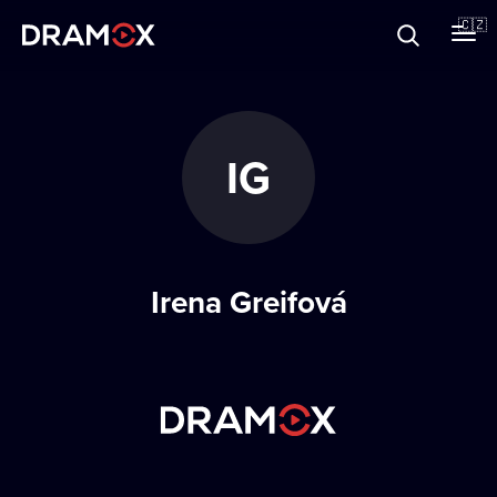
O Dramoxu
🇨🇿
Dárkové poukazy
IG
Registrujte se
Irena Greifová