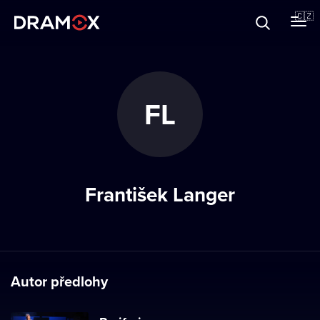
O Dramoxu
🇨🇿
Dárkové poukazy
FL
Registrujte se
František Langer
Autor předlohy