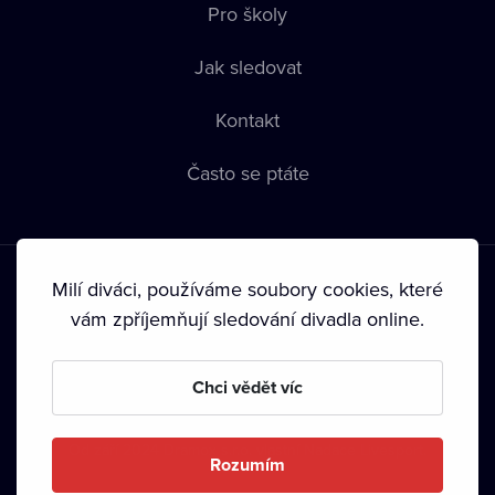
Pro školy
Jak sledovat
Kontakt
Často se ptáte
Milí diváci, používáme soubory cookies, které
vám zpříjemňují sledování divadla online.
Podmínky používání
•
Ochrana soukromí
•
Zásady používání
Chci vědět víc
Cookies
•
Autorská práva
•
Vysílání
Od září 2024 Dramox s.r.o. vlastní Nadace Livesport.
Rozumím