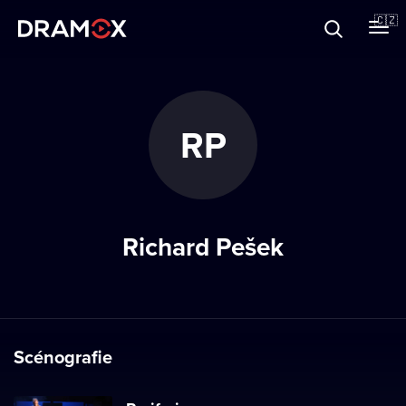
O Dramoxu
🇨🇿
Dárkové poukazy
RP
Registrujte se
Richard Pešek
Scénografie