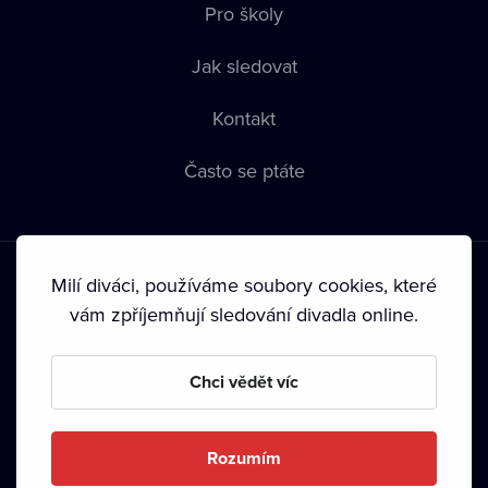
Pro školy
Jak sledovat
Kontakt
Často se ptáte
Milí diváci, používáme soubory cookies, které
vám zpříjemňují sledování divadla online.
Podmínky používání
•
Ochrana soukromí
•
Zásady používání
Chci vědět víc
Cookies
•
Autorská práva
•
Vysílání
Od září 2024 Dramox s.r.o. vlastní Nadace Livesport.
Rozumím