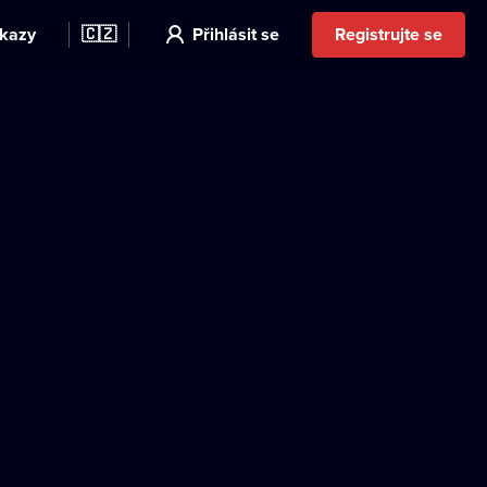
kazy
🇨🇿
Přihlásit se
Registrujte se