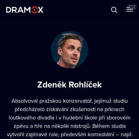
O Dramoxu
🇨🇿
Dárkové poukazy
Registrujte se
Zdeněk Rohlíček
Absolvoval pražskou konzervatoř, jejímuž studiu
předcházelo získávání zkušeností na prknech
loutkového divadla i v hudební škole při sborovém
zpěvu a hře na několik nástrojů. Během studia
vytvořil zajímavé role, především komediální – např.