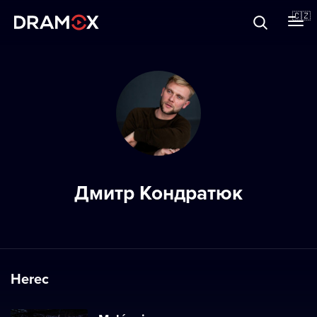
O Dramoxu
🇨🇿
Dárkové poukazy
Registrujte se
Дмитр Кондратюк
Herec