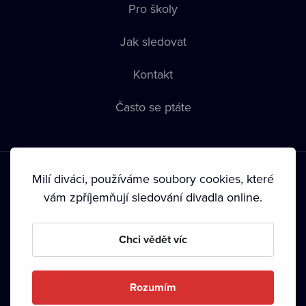
Pro školy
Jak sledovat
Kontakt
Často se ptáte
Milí diváci, používáme soubory cookies, které
vám zpříjemňují sledování divadla online.
Podmínky používání
•
Ochrana soukromí
•
Zásady používání
Chci vědět víc
Cookies
•
Autorská práva
•
Vysílání
Od září 2024 Dramox s.r.o. vlastní Nadace Livesport.
Rozumím