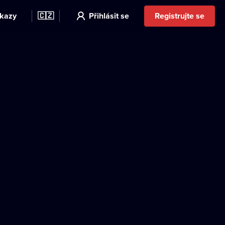
kazy
🇨🇿
Přihlásit se
Registrujte se