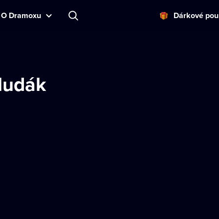
O Dramoxu
Dárkové pou
Hudák