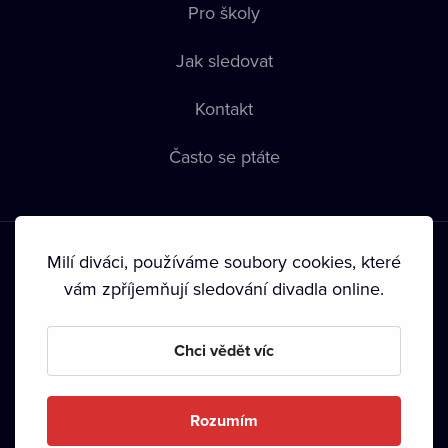
Pro školy
Jak sledovat
Kontakt
Často se ptáte
Milí diváci, používáme soubory cookies, které
vám zpříjemňují sledování divadla online.
Podmínky používání
•
Ochrana soukromí
•
Zásady používání
Chci vědět víc
Cookies
•
Autorská práva
•
Vysílání
Od září 2024 Dramox s.r.o. vlastní Nadace Livesport.
Rozumím