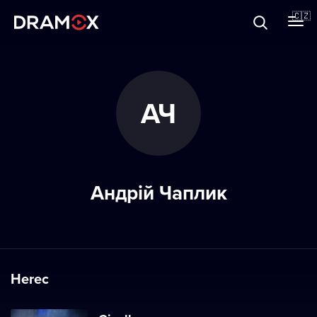
O Dramoxu
🇨🇿
Dárkové poukazy
АЧ
Registrujte se
Андрій Чаплик
Herec