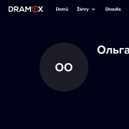
Domů
Žánry
Divadla
Ольг
ОО