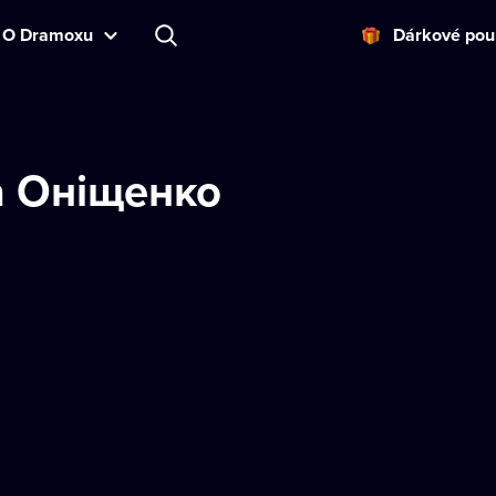
O Dramoxu
Dárkové pou
а Оніщенко