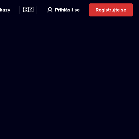
kazy
🇨🇿
Přihlásit se
Registrujte se