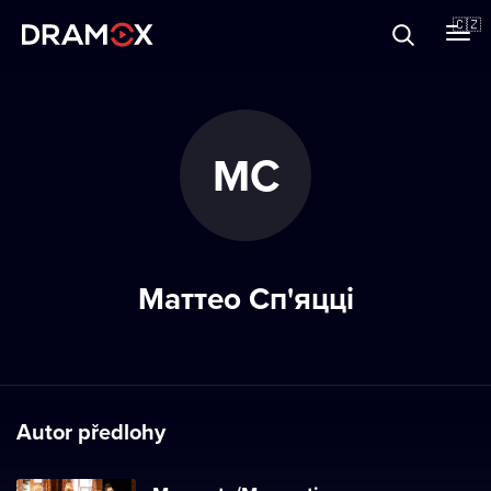
O Dramoxu
🇨🇿
Dárkové poukazy
МС
Registrujte se
Маттео Сп'яцці
Autor předlohy