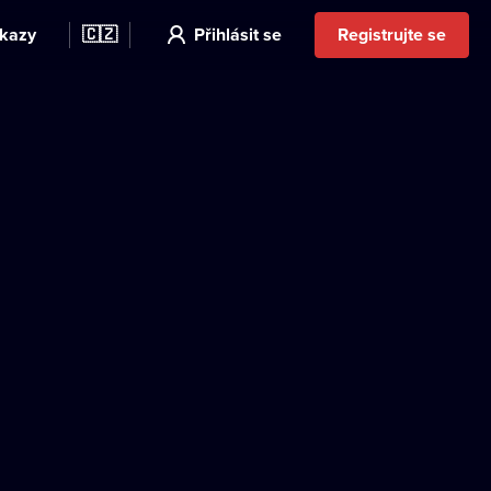
kazy
🇨🇿
Přihlásit se
Registrujte se