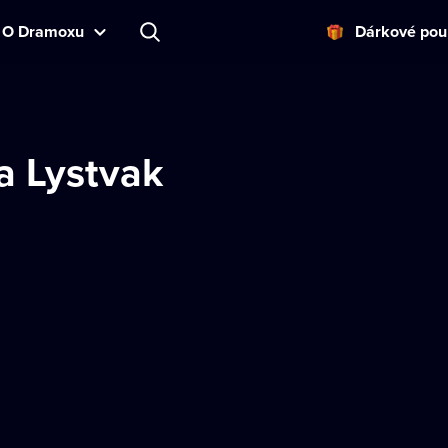
O Dramoxu
Dárkové pou
a Lystvak