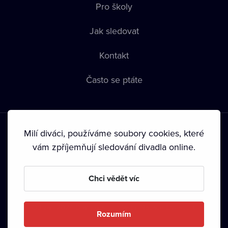
Pro školy
Jak sledovat
Kontakt
Často se ptáte
Milí diváci, používáme soubory cookies, které
vám zpříjemňují sledování divadla online.
Podmínky používání
•
Ochrana soukromí
•
Zásady používání
Chci vědět víc
Cookies
•
Autorská práva
•
Vysílání
Od září 2024 Dramox s.r.o. vlastní Nadace Livesport.
Rozumím