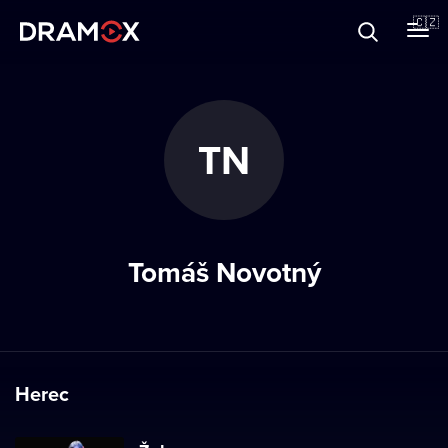
O Dramoxu
🇨🇿
Dárkové poukazy
TN
Registrujte se
Tomáš Novotný
Herec