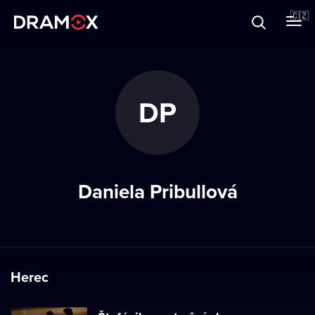
O Dramoxu
🇨🇿
Dárkové poukazy
DP
Registrujte se
Daniela Pribullová
Herec