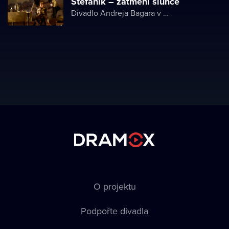
Štefánik – zatmění slunce
Divadlo Andreja Bagara v Nitre
O projektu
Podpořte divadla