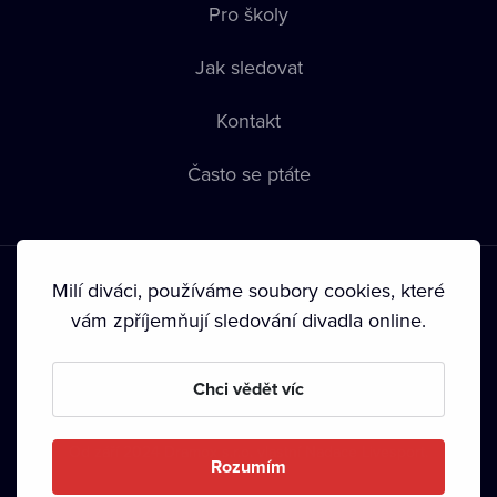
Pro školy
Jak sledovat
Kontakt
Často se ptáte
Milí diváci, používáme soubory cookies, které
vám zpříjemňují sledování divadla online.
Podmínky používání
•
Ochrana soukromí
•
Zásady používání
Chci vědět víc
Cookies
•
Autorská práva
•
Vysílání
Od září 2024 Dramox s.r.o. vlastní Nadace Livesport.
Rozumím