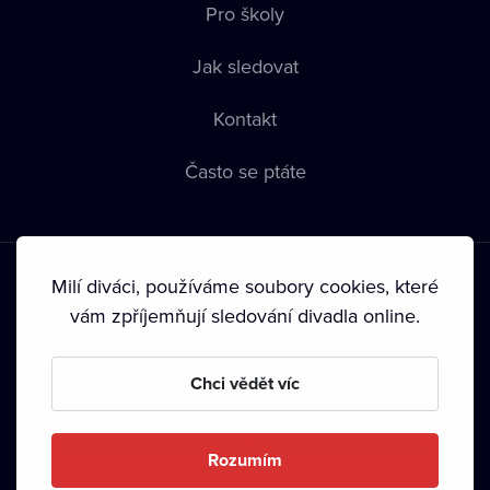
Pro školy
Jak sledovat
Kontakt
Často se ptáte
Milí diváci, používáme soubory cookies, které
vám zpříjemňují sledování divadla online.
Podmínky používání
•
Ochrana soukromí
•
Zásady používání
Chci vědět víc
Cookies
•
Autorská práva
•
Vysílání
Od září 2024 Dramox s.r.o. vlastní Nadace Livesport.
Rozumím