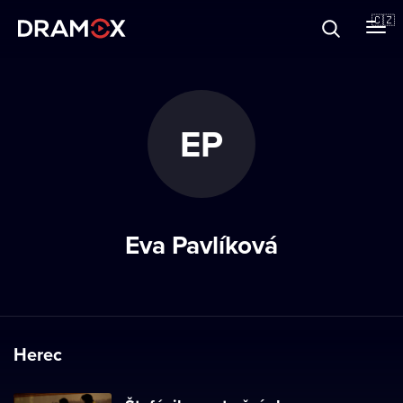
O Dramoxu
🇨🇿
Dárkové poukazy
EP
Registrujte se
Eva Pavlíková
Herec