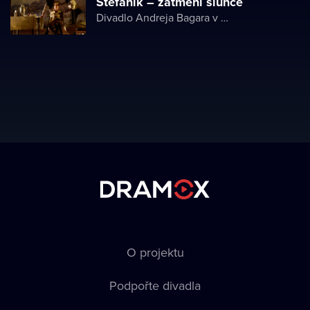
Štefánik – zatmění slunce
Divadlo Andreja Bagara v Nitre
O projektu
Podpořte divadla