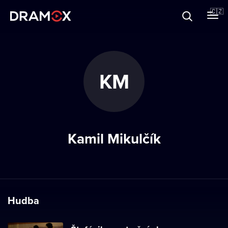
O Dramoxu
🇨🇿
Dárkové poukazy
KM
Registrujte se
Kamil Mikulčík
Hudba