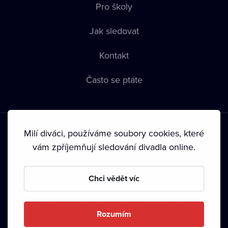
Pro školy
Jak sledovat
Kontakt
Často se ptáte
Milí diváci, používáme soubory cookies, které
vám zpříjemňují sledování divadla online.
Podmínky používání
•
Ochrana soukromí
•
Zásady používání
Chci vědět víc
Cookies
•
Autorská práva
•
Vysílání
Od září 2024 Dramox s.r.o. vlastní Nadace Livesport.
Rozumím