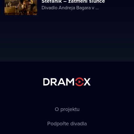
Štefánik – zatmění slunce
Divadlo Andreja Bagara v Nitre
O projektu
Podpořte divadla