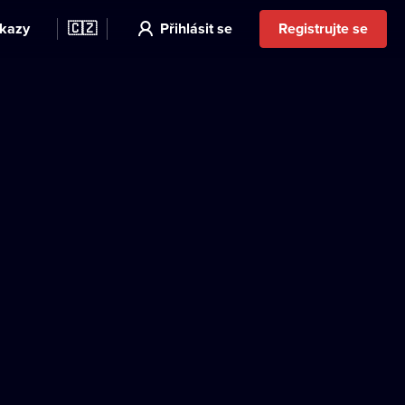
kazy
🇨🇿
Přihlásit se
Registrujte se