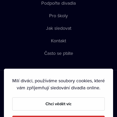
Podpořte divadla
Pro školy
Jak sledovat
Kontakt
Často se ptáte
Milí diváci, používáme soubory cookies, které
vám zpříjemňují sledování divadla online.
Podmínky používání
•
Ochrana soukromí
•
Zásady používání
Chci vědět víc
Cookies
•
Autorská práva
•
Vysílání