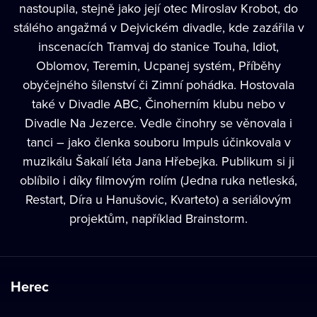
nastoupila, stejně jako její otec Miroslav Krobot, do
stálého angažmá v Dejvickém divadle, kde zazářila v
inscenacích Tramvaj do stanice Touha, Idiot,
Oblomov, Teremin, Ucpanej systém, Příběhy
obyčejného šílenství či Zimní pohádka. Hostovala
také v Divadle ABC, Činoherním klubu nebo v
Divadle Na Jezerce. Vedle činohry se věnovala i
tanci – jako členka souboru Impuls účinkovala v
muzikálu Šakalí léta Jana Hřebejka. Publikum si ji
oblíbilo i díky filmovým rolím (Jedna ruka netleská,
Restart, Díra u Hanušovic, Kvarteto) a seriálovým
projektům, například Brainstorm.
Herec