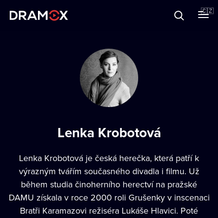
O Dramoxu
🇨🇿
Dárkové poukazy
Registrujte se
Lenka Krobotová
Lenka Krobotová
je česká herečka, která patří k
výrazným tvářím současného divadla i filmu. Už
během studia činoherního herectví na pražské
DAMU získala v roce 2000 roli Grušenky v inscenaci
Bratři Karamazovi režiséra Lukáše Hlavici. Poté