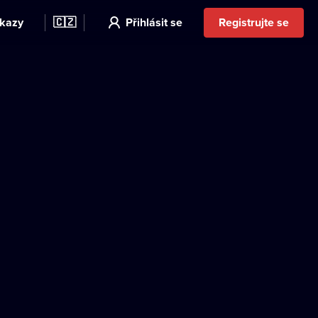
kazy
🇨🇿
Přihlásit se
Registrujte se