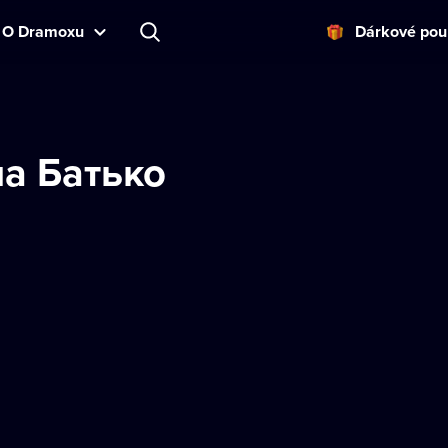
O Dramoxu
Dárkové pou
а Батько