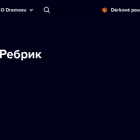
O Dramoxu
Dárkové pou
Ребрик