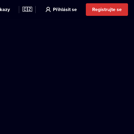
kazy
🇨🇿
Přihlásit se
Registrujte se