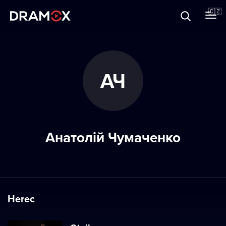
O Dramoxu
🇨🇿
Dárkové poukazy
АЧ
Registrujte se
Анатолій Чумаченко
Herec