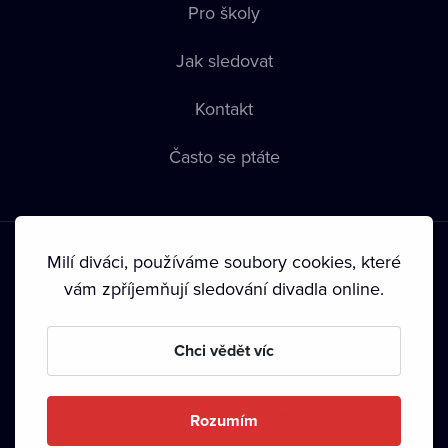
Pro školy
Jak sledovat
Kontakt
Často se ptáte
Milí diváci, používáme soubory cookies, které
vám zpříjemňují sledování divadla online.
Podmínky používání
•
Ochrana soukromí
•
Zásady používání
Chci vědět víc
Cookies
•
Autorská práva
•
Vysílání
Od září 2024 Dramox s.r.o. vlastní Nadace Livesport.
Rozumím