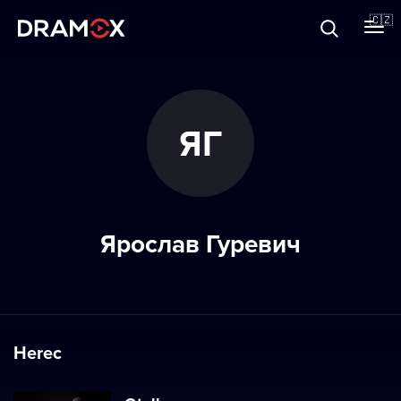
O Dramoxu
🇨🇿
Dárkové poukazy
ЯГ
Registrujte se
Ярослав Гуревич
Herec