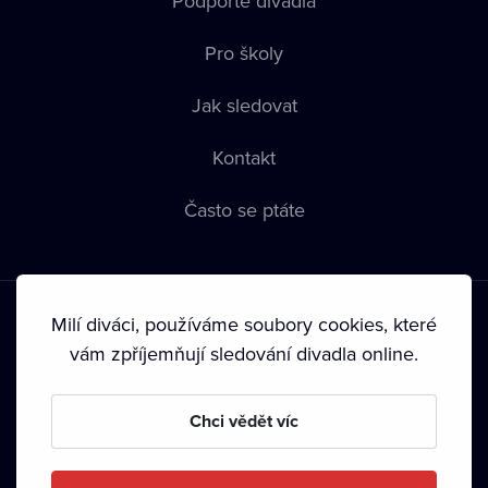
Podpořte divadla
Pro školy
Jak sledovat
Kontakt
Často se ptáte
Milí diváci, používáme soubory cookies, které
vám zpříjemňují sledování divadla online.
Podmínky používání
•
Ochrana soukromí
•
Zásady používání
Chci vědět víc
Cookies
•
Autorská práva
•
Vysílání
Od září 2024 Dramox s.r.o. vlastní Nadace Livesport.