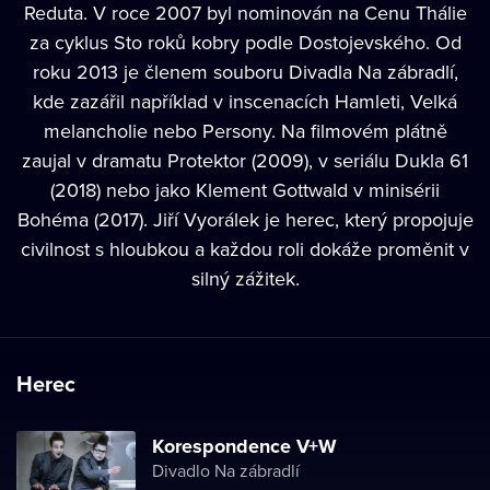
Reduta. V roce 2007 byl nominován na Cenu Thálie
za cyklus Sto roků kobry podle Dostojevského. Od
roku 2013 je členem souboru Divadla Na zábradlí,
kde zazářil například v inscenacích Hamleti, Velká
melancholie nebo Persony. Na filmovém plátně
zaujal v dramatu Protektor (2009), v seriálu Dukla 61
(2018) nebo jako Klement Gottwald v minisérii
Bohéma (2017).
Jiří Vyorálek
je herec, který propojuje
civilnost s hloubkou a každou roli dokáže proměnit v
silný zážitek.
Herec
Korespondence V+W
Divadlo Na zábradlí