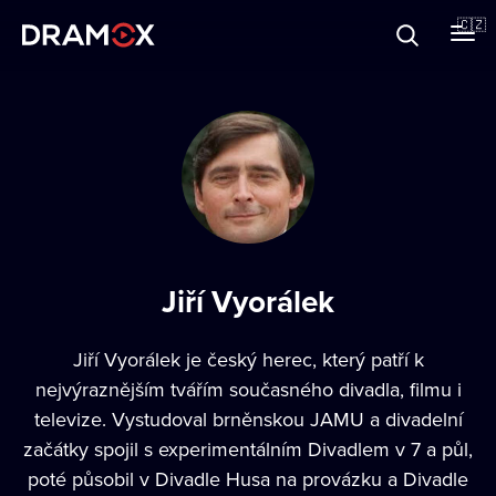
O Dramoxu
🇨🇿
Dárkové poukazy
Registrujte se
Jiří Vyorálek
Jiří Vyorálek
je český herec, který patří k
nejvýraznějším tvářím současného divadla, filmu i
televize. Vystudoval brněnskou JAMU a divadelní
začátky spojil s experimentálním Divadlem v 7 a půl,
poté působil v Divadle Husa na provázku a Divadle