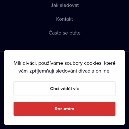
Jak sledovat
Kontakt
Často se ptáte
Milí diváci, používáme soubory cookies, které
vám zpříjemňují sledování divadla online.
Podmínky používání
•
Ochrana soukromí
•
Zásady používání
Chci vědět víc
Cookies
•
Autorská práva
•
Vysílání
Od září 2024 Dramox s.r.o. vlastní Nadace Livesport.
Rozumím
Copyright © 2020-
2026
Dramox