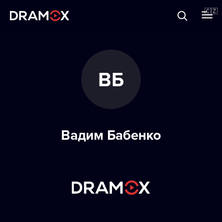
O Dramoxu
🇨🇿
Dárkové poukazy
ВБ
Registrujte se
Вадим Бабенко