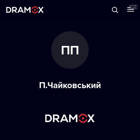
O Dramoxu
🇨🇿
Dárkové poukazy
ПП
Registrujte se
П.Чайковський