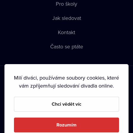
Pro školy
Jak sledovat
Kontakt
Často se ptáte
Milí diváci, používáme soubory cookies, které
vám zpříjemňují sledování divadla online.
Podmínky používání
•
Ochrana soukromí
•
Zásady používání
Chci vědět víc
Cookies
•
Autorská práva
•
Vysílání
Od září 2024 Dramox s.r.o. vlastní Nadace Livesport.
Rozumím