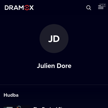
O Dramoxu
🇨🇿
Dárkové poukazy
JD
Registrujte se
Julien Dore
Hudba