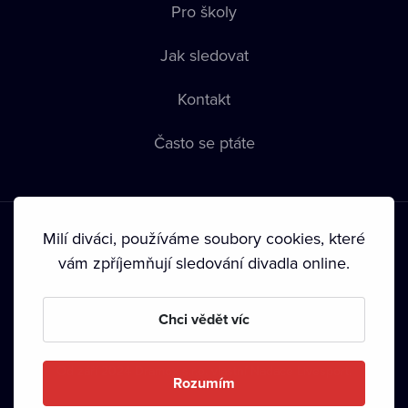
Pro školy
Jak sledovat
Kontakt
Často se ptáte
Milí diváci, používáme soubory cookies, které
vám zpříjemňují sledování divadla online.
Podmínky používání
•
Ochrana soukromí
•
Zásady používání
Chci vědět víc
Cookies
•
Autorská práva
•
Vysílání
Od září 2024 Dramox s.r.o. vlastní Nadace Livesport.
Rozumím