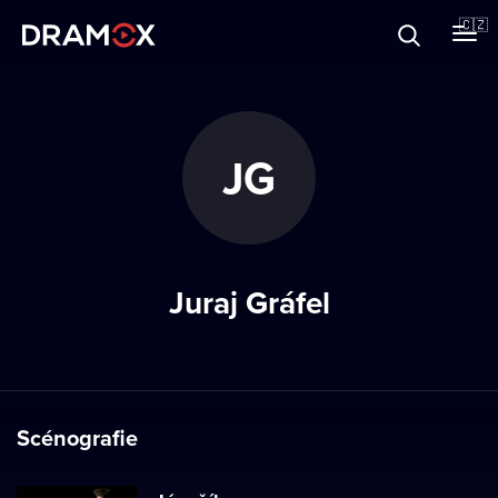
O Dramoxu
🇨🇿
Dárkové poukazy
JG
Registrujte se
Juraj Gráfel
Scénografie