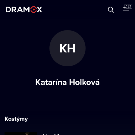
O Dramoxu
🇨🇿
Dárkové poukazy
KH
Registrujte se
Katarína Holková
Kostýmy