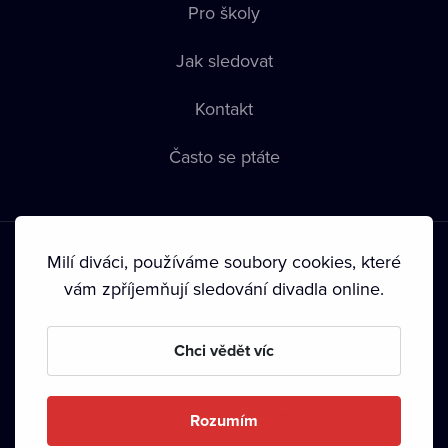
Pro školy
Jak sledovat
Kontakt
Často se ptáte
Milí diváci, používáme soubory cookies, které
vám zpříjemňují sledování divadla online.
Podmínky používání
•
Ochrana soukromí
•
Zásady používání
Chci vědět víc
Cookies
•
Autorská práva
•
Vysílání
Od září 2024 Dramox s.r.o. vlastní Nadace Livesport.
Rozumím