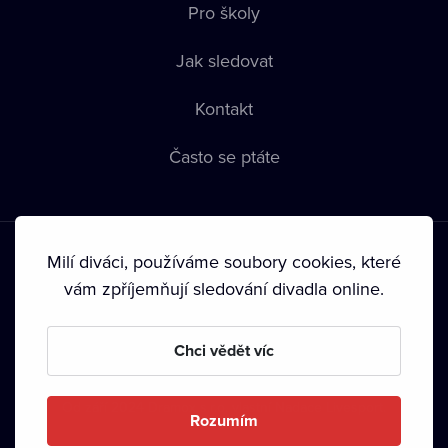
Pro školy
Jak sledovat
Kontakt
Často se ptáte
Milí diváci, používáme soubory cookies, které
vám zpříjemňují sledování divadla online.
Podmínky používání
•
Ochrana soukromí
•
Zásady používání
Chci vědět víc
Cookies
•
Autorská práva
•
Vysílání
Od září 2024 Dramox s.r.o. vlastní Nadace Livesport.
Rozumím