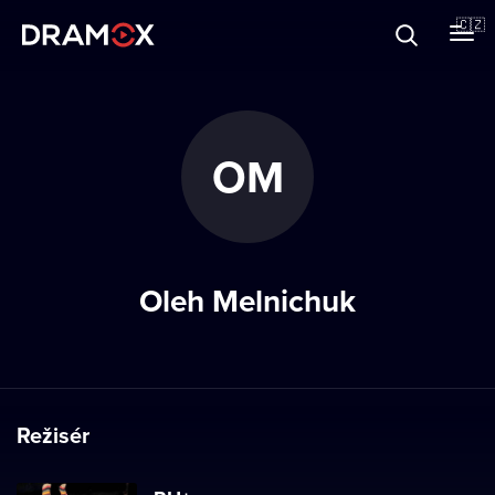
O Dramoxu
🇨🇿
Dárkové poukazy
OM
Registrujte se
Oleh Melnichuk
Režisér