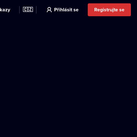
kazy
🇨🇿
Přihlásit se
Registrujte se