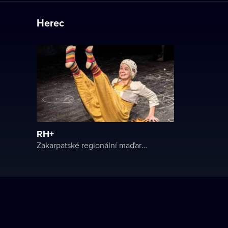
Herec
RH+
Zakarpatské regionální maďarské divadlo