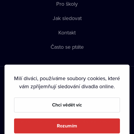
Pro školy
Jak sledovat
Kontakt
Často se ptáte
Milí diváci, používáme soubory cookies, které
vám zpříjemňují sledování divadla online.
Podmínky používání
•
Ochrana soukromí
•
Zásady používání
Chci vědět víc
Cookies
•
Autorská práva
•
Vysílání
Od září 2024 Dramox s.r.o. vlastní Nadace Livesport.
Rozumím