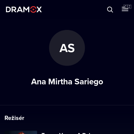
O Dramoxu
🇨🇿
Dárkové poukazy
AS
Registrujte se
Ana Mirtha Sariego
Režisér