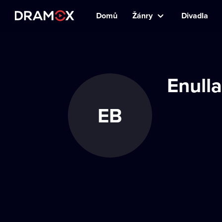
Domů
Žánry
Divadla
Enull
EB