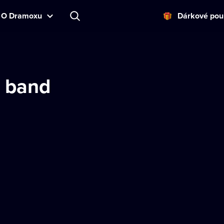
O Dramoxu
Dárkové pou
a band