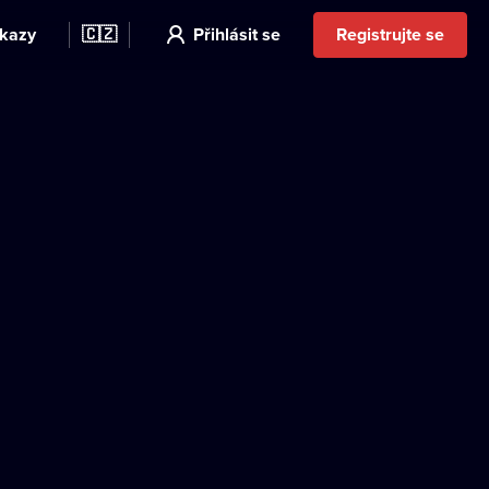
kazy
🇨🇿
Přihlásit se
Registrujte se