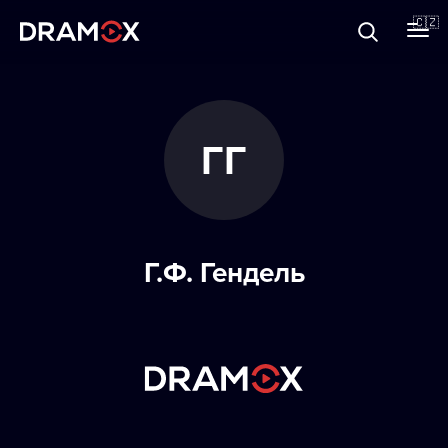
O Dramoxu
🇨🇿
Dárkové poukazy
ГГ
Registrujte se
Г.Ф. Гендель