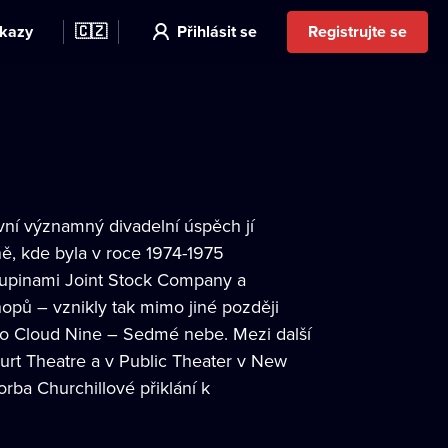
kazy
🇨🇿
Přihlásit se
Registrujte se
rvní významný divadelní úspěch jí
ně, kde byla v roce 1974-1975
kupinami Joint Stock Company a
opů – vznikly tak mimo jiné později
bo Cloud Nine – Sedmé nebe. Mezi další
ourt Theatre a v Public Theater v New
orba Churchillové přiklání k