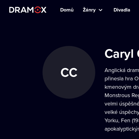
Domů
Žánry
Divadla
Caryl 
CC
Anglická drama
přinesla hra 
kmenovým dram
Monstrous Reg
velmi úspěšné
velké úspěchy 
Yorku, Fen (19
apokalyptický