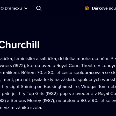
O Dramoxu
Dárkové pou
Churchill
tička, feministka a satirička, držitelka mnoha ocenění. P
Owners (1972), kterou uvedlo Royal Court Theatre v Londý
atikem. Během 70. a 80. let často spolupracovala se s
iment, pro něž psala texty na základě společných worksh
 hry Light Shining on Buckinghamshire, Vinegar Tom ne
patří její hry Top Girls (1982), poprvé uvedené v Royal C
83) a Serious Money (1987), na přelomu 80. a 90. let se tv
m vizím zániku světa.