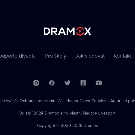
odpořte divadla
Pro školy
Jak sledovat
Kontakt
oužívání
•
Ochrana soukromí
•
Zásady používání Cookies
•
Autorská prá
Od září 2024 Dramox s.r.o. vlastní Nadace Livesport.
Copyright © 2020-
2026
Dramox