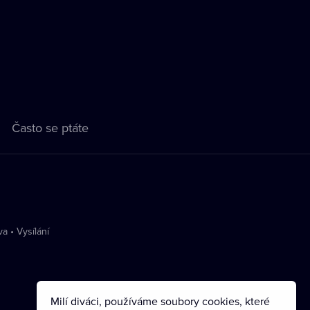
Často se ptáte
va
•
Vysílání
Milí diváci, používáme soubory cookies, které