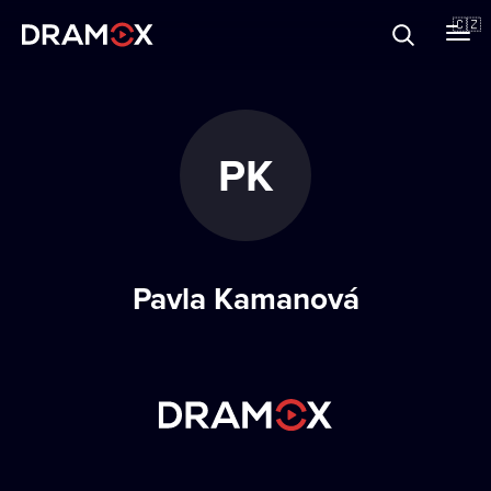
O Dramoxu
🇨🇿
Dárkové poukazy
PK
Registrujte se
Pavla Kamanová