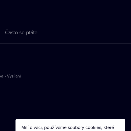
Často se ptáte
va
•
Vysílání
Milí diváci, používáme soubory cookies, které