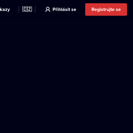
kazy
🇨🇿
Přihlásit se
Registrujte se