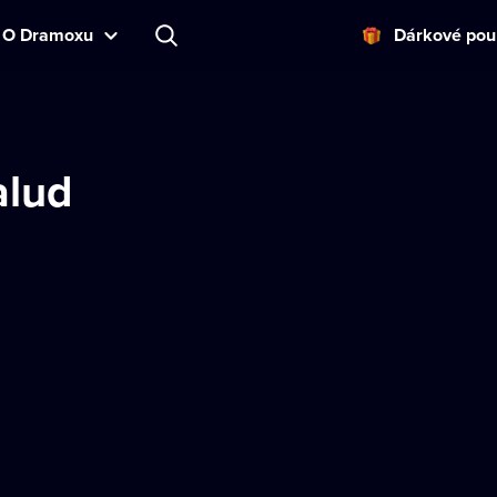
O Dramoxu
Dárkové pou
alud