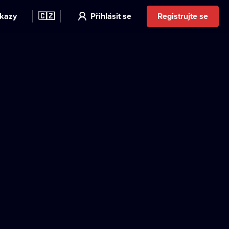
kazy
🇨🇿
Přihlásit se
Registrujte se