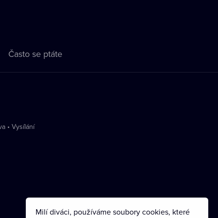
Často se ptáte
va
•
Vysílání
Milí diváci, používáme soubory cookies, které