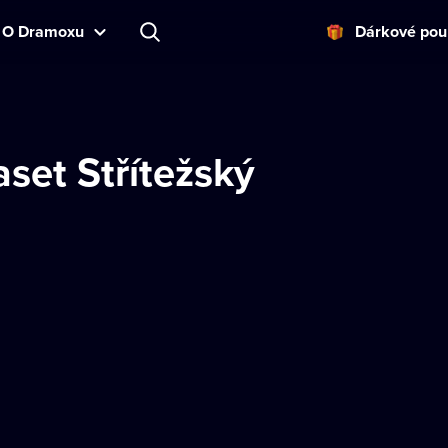
O Dramoxu
Dárkové pou
set Střítežský