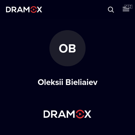
O Dramoxu
🇨🇿
Dárkové poukazy
OB
Registrujte se
Oleksii Bieliaiev