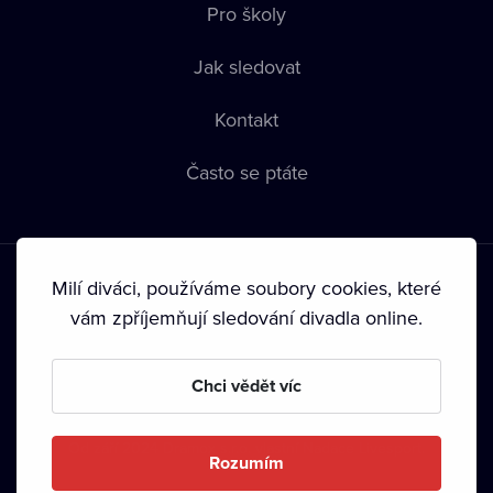
Pro školy
Jak sledovat
Kontakt
Často se ptáte
Milí diváci, používáme soubory cookies, které
vám zpříjemňují sledování divadla online.
Podmínky používání
•
Ochrana soukromí
•
Zásady používání
Chci vědět víc
Cookies
•
Autorská práva
•
Vysílání
Od září 2024 Dramox s.r.o. vlastní Nadace Livesport.
Rozumím