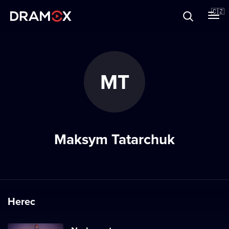
O Dramoxu
🇨🇿
Dárkové poukazy
MT
Registrujte se
Maksym Tatarchuk
Herec