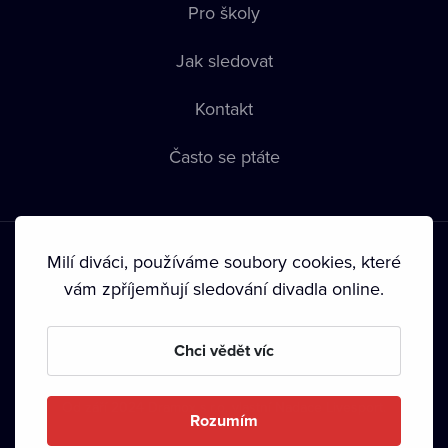
Pro školy
Jak sledovat
Kontakt
Často se ptáte
Milí diváci, používáme soubory cookies, které
vám zpříjemňují sledování divadla online.
Podmínky používání
•
Ochrana soukromí
•
Zásady používání
Chci vědět víc
Cookies
•
Autorská práva
•
Vysílání
Od září 2024 Dramox s.r.o. vlastní Nadace Livesport.
Rozumím