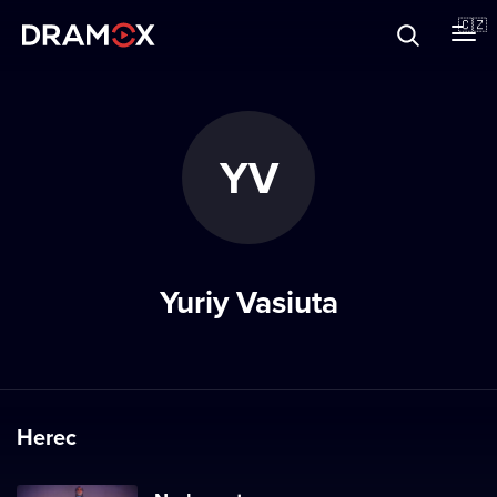
O Dramoxu
🇨🇿
Dárkové poukazy
YV
Registrujte se
Yuriy Vasiuta
Herec