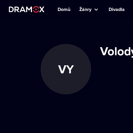
Domů
Žánry
Divadla
Volod
VY