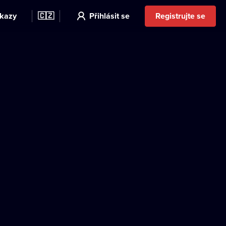
kazy
🇨🇿
Přihlásit se
Registrujte se