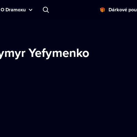
O Dramoxu
Dárkové pou
ymyr Yefymenko